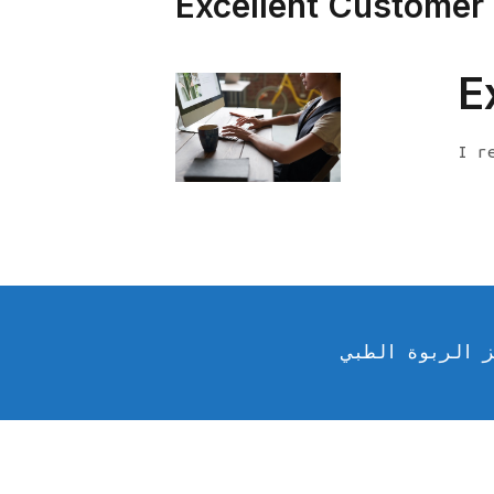
Excellent Customer
E
I r